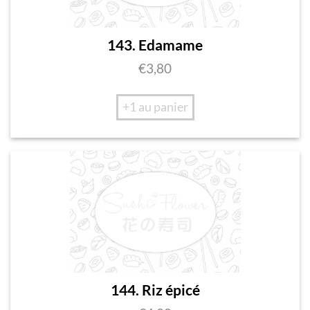
143. Edamame
€
3,80
+1 au panier
144. Riz épicé