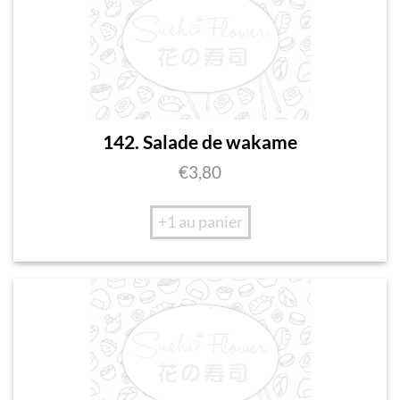
142. Salade de wakame
€
3,80
+1 au panier