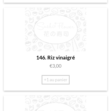
146. Riz vinaigré
€
3,00
+1 au panier