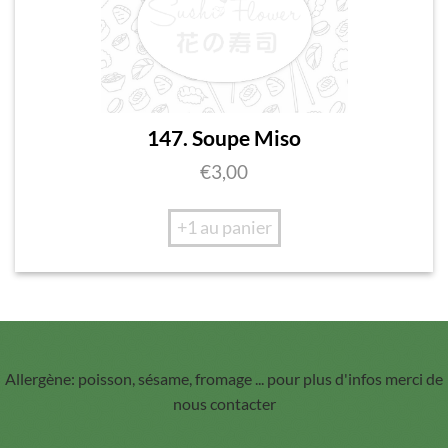
147. Soupe Miso
€
3,00
+1 au panier
Allergène: poisson, sésame, fromage ... pour plus d'infos merci de
nous contacter