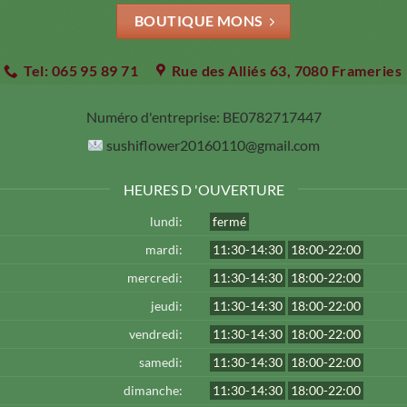
BOUTIQUE MONS
Tel: 065 95 89 71
Rue des Alliés 63, 7080 Frameries
Numéro d'entreprise:
BE0782717447
sushiflower20160110@gmail.com
HEURES D 'OUVERTURE
lundi:
fermé
mardi:
11:30-14:30
18:00-22:00
mercredi:
11:30-14:30
18:00-22:00
jeudi:
11:30-14:30
18:00-22:00
vendredi:
11:30-14:30
18:00-22:00
samedi:
11:30-14:30
18:00-22:00
dimanche:
11:30-14:30
18:00-22:00